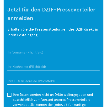
größten
Jetzt für den DZIF-Presseverteiler
Herausforderungen
für
anmelden
die
globale
Erhalten Sie die Pressemitteilungen des DZIF direkt in
Gesundheit
Ihren Posteingang.
und
Entwicklung.
Nach
Ihr
Schätzungen
Vorname
der
Ihr
Weltgesundheitsorganisation
Nachname
(WHO)
waren
Ihre
im
E-
Jahr
Mail-
Ihre Daten werden nicht an Dritte weitergegeben und
2019
Adresse
ausschließlich zum Versand unseres Presseverteilers
weltweit
verwendet. Sie können sich jederzeit für künftige