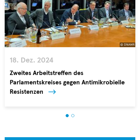
© DNAMR
©
18. Dez. 2024
DNAMR
Zweites Arbeitstreffen des
Parlamentskreises gegen Antimikrobielle
Resistenzen
Antimikrobielle
Resistenzen
(AMR)
zählen
zu
den