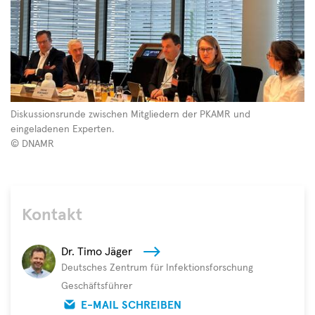
Diskussionsrunde
Diskussionsrunde zwischen Mitgliedern der PKAMR und
zwischen
eingeladenen Experten.
Mitgliedern
© DNAMR
der
PKAMR
und
eingeladenen
Kontakt
Experten.
©
Dr. Timo Jäger
DNAMR
Deutsches Zentrum für Infektionsforschung
Geschäftsführer
E-MAIL SCHREIBEN