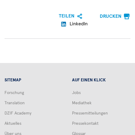
vernachlässigte
und
weit
TEILEN
DRUCKEN
verbreitete
LinkedIn
Tropenkrankheiten.
Sie
zu
bekämpfen,
ist
ein
Schwerpunkt
im
SITEMAP
AUF EINEN KLICK
DZIF.
Forschung
Jobs
Seit
August
Translation
Mediathek
2020
DZIF Academy
Pressemitteilungen
verstärkt
der
Aktuelles
Pressekontakt
Parasitologe
Über uns
Glossar