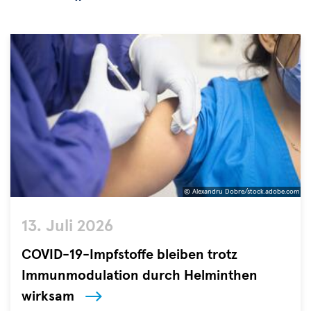
© Alexandru Dobre/stock.adobe.com
©
13. Juli 2026
Alexandru
Dobre/stock.adobe.com
COVID-19-Impfstoffe bleiben trotz
Immunmodulation durch Helminthen
wirksam