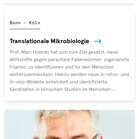
für
Dr.
die
Florian
klinische
Klein,
Bonn - Köln
Forschung
Wissenschaftler
leistet,
im
und
Translationale Mikrobiologie
Deutschen
das
Zentrum
Prof. Marc Hübner hat sich zum Ziel gesetzt, neue
Deutsche
für
Wirkstoffe gegen parasitäre Fadenwürmer, sogenannte
Zentrum
Infektionsforschung
Filarien, zu identifizieren und für den Menschen
(DZIF),
weiterzuentwickeln. Hierzu werden neue
In-vitro-
und
Direktor
In-vivo-
Modelle entwickelt und identifizierte
des
Kandidaten in klinischen Studien im Menschen ...
Instituts
für
Virologie
der
Uniklinik
Köln