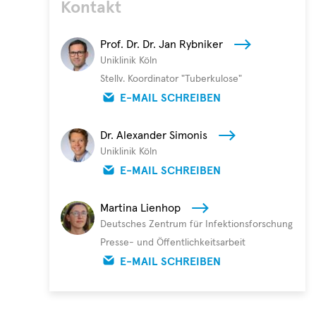
Kontakt
rechts)
nahmen
Prof. Dr. Dr. Jan Rybniker
die
Uniklinik Köln
Auszeichnung
Stellv. Koordinator "Tuberkulose"
entgegen.
E-MAIL SCHREIBEN
Ihre
ebenfalls
ausgezeichneten
Dr. Alexander Simonis
Kollegen,
Uniklinik Köln
Prof.
E-MAIL SCHREIBEN
Dr.
Jan
Martina Lienhop
Rybniker
Deutsches Zentrum für Infektionsforschung
und
Presse- und Öffentlichkeitsarbeit
PD
E-MAIL SCHREIBEN
Dr.
Christoph
Kreer,