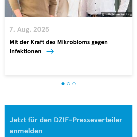
© HZI/Janne Reinking
©
7. Aug. 2025
HZI/Janne
Reinking
Mit der Kraft des Mikrobioms gegen
Infektionen
Ein
ausgeglichenes
Darmmikrobiom
trägt
nicht
nur
zur
Verdauung
Jetzt für den DZIF-Presseverteiler
bei,
sondern
anmelden
ist