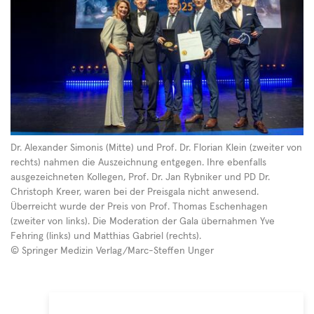
Dr.
Dr. Alexander Simonis (Mitte) und Prof. Dr. Florian Klein (zweiter von
Alexander
rechts) nahmen die Auszeichnung entgegen. Ihre ebenfalls
Simonis
ausgezeichneten Kollegen, Prof. Dr. Jan Rybniker und PD Dr.
Christoph Kreer, waren bei der Preisgala nicht anwesend.
(Mitte)
Überreicht wurde der Preis von Prof. Thomas Eschenhagen
und
(zweiter von links). Die Moderation der Gala übernahmen Yve
Prof.
Fehring (links) und Matthias Gabriel (rechts).
Dr.
© Springer Medizin Verlag/Marc-Steffen Unger
Florian
Klein
(zweiter
von