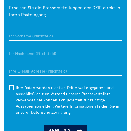
auch
Erhalten Sie die Pressemitteilungen des DZIF direkt in
ein
Ihren Posteingang.
wichtiger
Schutzfaktor
gegen
Ihr
Infektionen.
Vorname
Forscher:innen
Ihr
am
Nachname
Helmholtz-
Zentrum
Ihre
für
E-
Infektionsforschung
Mail-
Ihre Daten werden nicht an Dritte weitergegeben und
(HZI)
Adresse
ausschließlich zum Versand unseres Presseverteilers
verwendet. Sie können sich jederzeit für künftige
Ausgaben abmelden. Weitere Informationen finden Sie in
unserer
Datenschutzerklärung
.