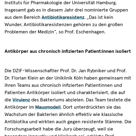
Instituts für Pharmakologie der Universität Hamburg.
der
Insgesamt gab es in diesem Jahr drei nominierte Gruppen
Gala
aus dem Bereich
Antibiotikaresistenz
. „Das ist kein
übernahmen
Wunder, Antibiotikaresistenzen gehören zu den großen
Yve
Problemen der Medizin“, so Prof. Eschenhagen.
Fehring
(links)
und
Antikörper aus chronisch infizierten Patient:innen isoliert
Matthias
Gabriel
(rechts).
Die DZIF-Wissenschaftler Prof. Dr. Jan Rybniker und Prof.
©
Dr. Florian Klein an der Uniklinik Köln haben gemeinsam mit
Springer
ihren Teams aus chronisch infizierten Patientinnen und
Medizin
Patienten Antikörper isoliert und charakterisiert, die auf
Verlag/Marc-
die
Virulenz
des Bakteriums abzielen. Das Team testete die
Steffen
Antikörper im
Mausmodell
. Dort unterdrückten sie das
Unger
Wachstum der Bakterien ähnlich effektiv wie klassische
Antibiotika und wirkten auch gegen resistente Stämme. Die
Forschungsarbeit habe die Jury überzeugt, weil sie