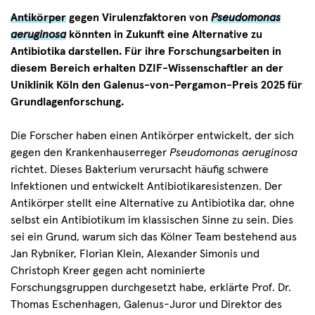
waren
Antikörper
gegen Virulenzfaktoren von
Pseudomonas
bei
aeruginosa
könnten in Zukunft eine Alternative zu
der
Antibiotika darstellen. Für ihre Forschungsarbeiten in
Preisgala
diesem Bereich erhalten DZIF-Wissenschaftler an der
nicht
Uniklinik Köln den Galenus-von-Pergamon-Preis 2025 für
anwesend.
Grundlagenforschung.
Überreicht
wurde
Die Forscher haben einen Antikörper entwickelt, der sich
der
gegen den Krankenhauserreger
Pseudomonas aeruginosa
Preis
richtet. Dieses Bakterium verursacht häufig schwere
von
Infektionen und entwickelt Antibiotikaresistenzen. Der
Prof.
Antikörper stellt eine Alternative zu Antibiotika dar, ohne
Thomas
selbst ein Antibiotikum im klassischen Sinne zu sein. Dies
Eschenhagen
sei ein Grund, warum sich das Kölner Team bestehend aus
(zweiter
Jan Rybniker, Florian Klein, Alexander Simonis und
von
Christoph Kreer
gegen acht nominierte
links).
Forschungsgruppen durchgesetzt habe, erklärte Prof. Dr.
Die
Thomas Eschenhagen, Galenus-Juror und Direktor des
Moderation