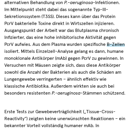
alternativen Behandlung von
P.-aeruginosa
-Infektionen.
Im Mittelpunkt steht dabei das sogenannte Typ-III-
Sekretionssystem (T3SS). Dieses kann über das Protein
PcrV bakterielle Toxine direkt in Wirtszellen injizieren.
Ausgangspunkt der Arbeit war das Blutplasma chronisch
Infizierter, das eine hohe inhibitorische Aktivität gegen
PcrV aufwies. Aus dem Plasma wurden spezifische
B-Zellen
isoliert. Mittels Einzelzell-Analyse gelang es dann, humane
monoklonale Antikörper (mAb) gegen PcrV zu gewinnen. In
Versuchen mit Mäusen zeigte sich, dass diese Antikörper
sowohl die Anzahl der Bakterien als auch die Schäden am
Lungengewebe verringerten – ähnlich effektiv wie
klassische Antibiotika. Außerdem wirkten sie auch bei
besonders resistenten
P.-aeruginosa
-Stämmen schützend.
Erste Tests zur Gewebeverträglichkeit („Tissue-Cross-
Reactivity“) zeigten keine unerwünschten Reaktionen – ein
bekannter Vorteil vollständig humaner mAb. In