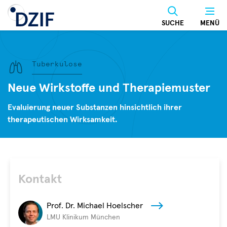
Direkt
zum
SUCHE
MENÜ
Inhalt
Tuberkulose
Neue Wirkstoffe und Therapiemuster
Evaluierung neuer Substanzen hinsichtlich ihrer
therapeutischen Wirksamkeit.
Kontakt
Prof. Dr. Michael Hoelscher
LMU Klinikum München