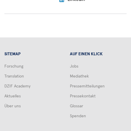
Heinrich
vom
Institut
für
Infektions-
und
Tropenmedizin
des
SITEMAP
AUF EINEN KLICK
LMU
Klinikums
Forschung
Jobs
München,
Translation
Mediathek
die
gemeinsam
DZIF Academy
Pressemitteilungen
mit
Aktuelles
Pressekontakt
internationalen
Partnern
Über uns
Glossar
Spenden