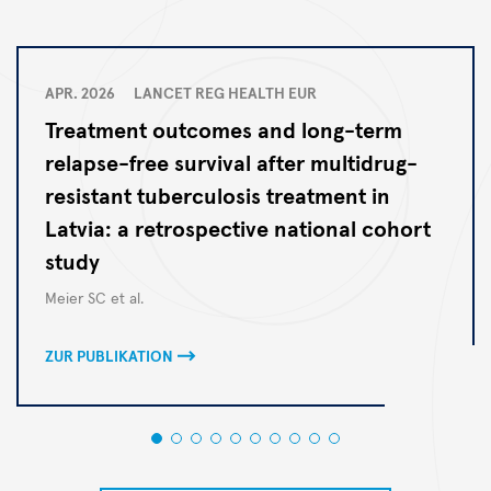
APR. 2026
LANCET REG HEALTH EUR
Treatment outcomes and long-term
relapse-free survival after multidrug-
resistant tuberculosis treatment in
Latvia: a retrospective national cohort
study
Autoren
Meier SC et al.
ZUR PUBLIKATION