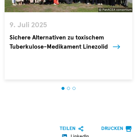
© PanACEA consortium
©
9. Juli 2025
PanACEA
consortium
Sichere Alternativen zu toxischem
Tuberkulose-Medikament Linezolid
Zwei
internationale
klinische
Studien
unter
der
Leitung
von
PD
Dr.
TEILEN
DRUCKEN
Norbert
LinkedIn