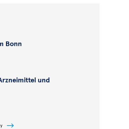
um Bonn
Arzneimittel und
ly