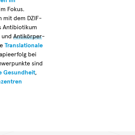
nen im
im Fokus.
 mit dem DZIF-
s Antibiotikum
- und
Antikörper
-
ie
Translationale
apieerfolg bei
hwerpunkte sind
le Gesundheit
,
nzentren