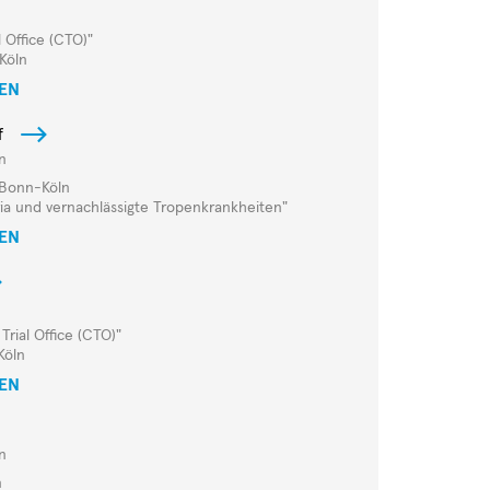
l Office (CTO)"
Köln
BEN
f
n
r Bonn-Köln
aria und vernachlässigte Tropenkrankheiten"
BEN
Trial Office (CTO)"
Köln
BEN
n
n