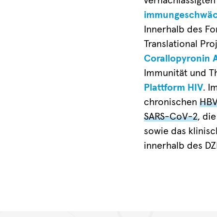
vernachlässigten
immungeschwäc
Innerhalb des F
Translational Pr
Corallopyronin 
Immunität und Th
Plattform HIV
. I
chronischen
HB
SARS-CoV-2
, di
sowie das klinis
innerhalb des DZ