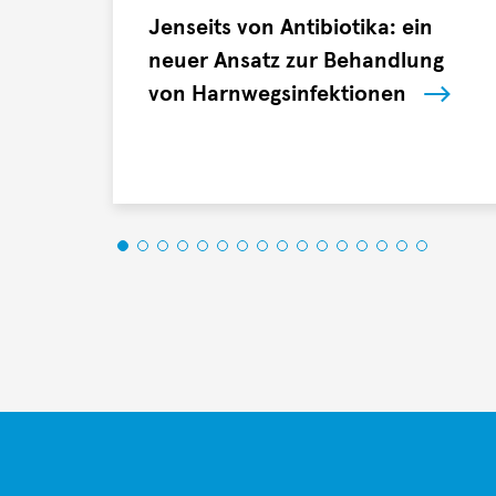
Lienhop
Jenseits von Antibiotika: ein
neuer Ansatz zur Behandlung
von Harnwegsinfektionen
Ein
Forschungsteam
aus
der
Schweiz
und
Deutschland
hat
den
kombinierten
Einsatz
von
Phagen-
und