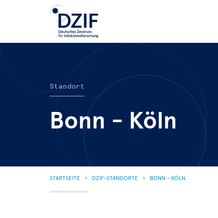
Direkt
zum
Inhalt
Standort
Bonn - Köln
PFADNAVIGATION
STARTSEITE
DZIF-STANDORTE
BONN - KÖLN