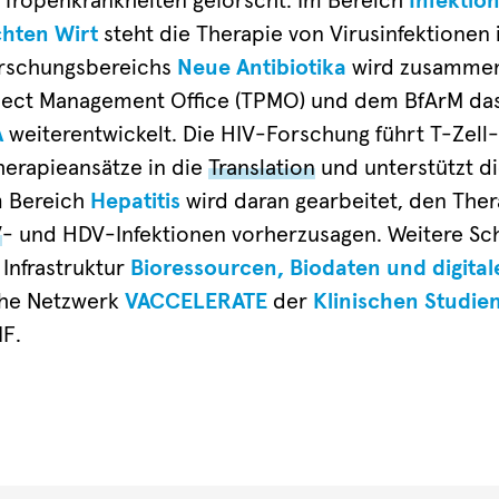
 Tropenkrankheiten geforscht. Im Bereich
Infektio
hten Wirt
steht die Therapie von Virusinfektionen 
orschungsbereichs
Neue Antibiotika
wird zusammen
oject Management Office (TPMO) und dem BfArM da
A
weiterentwickelt. Die HIV-Forschung führt T-Zell
erapieansätze in die
Translation
und unterstützt d
m Bereich
Hepatitis
wird daran gearbeitet, den Ther
V
- und HDV-Infektionen vorherzusagen. Weitere Sc
e Infrastruktur
Bioressourcen, Biodaten und digita
che Netzwerk
VACCELERATE
der
Klinischen Studie
IF.