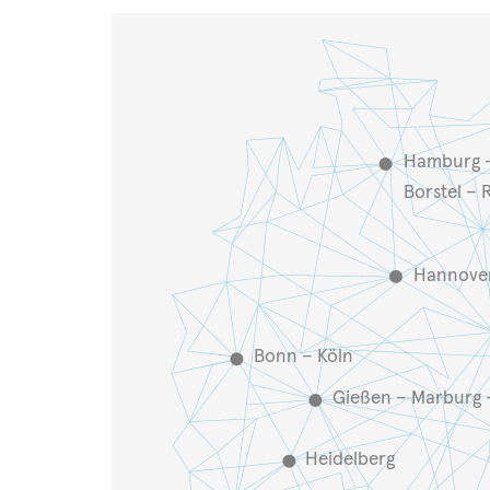
Hamburg 
Borstel – 
Hannover
Bonn – Köln
Gießen – Marburg 
Heidelberg