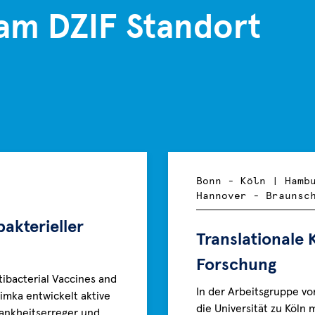
des
am DZIF Standort
Broad
Institute
von
Harvard
und
MIT
beschreiben
im
New
England
Bonn - Köln | Hamb
Hannover - Braunsc
Journal
of
akterieller
Medicine
Translationale 
einen
Forschung
ibacterial Vaccines and
In der Arbeitsgruppe vo
imka entwickelt aktive
die Universität zu Köln
rankheitserreger und