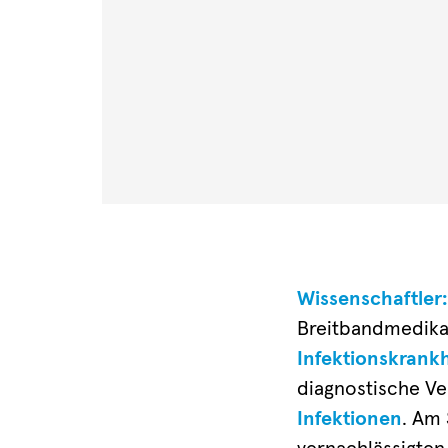
Wissenschaftler
Breitbandmedik
Infektionskrank
diagnostische V
Infektionen
. Am