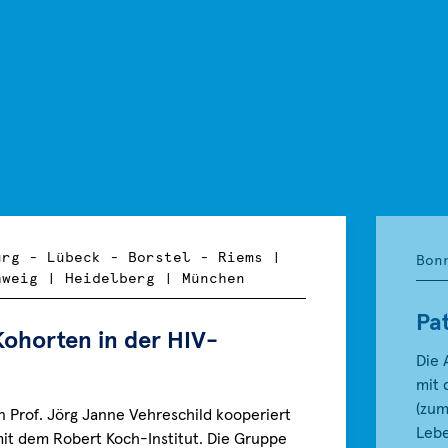
ist.
Bonn
Insbesondere
und
bei
Wisse
vulnerablen
im
Patientengruppen,
Deut
wie
Zent
immungeschwächten
für
Personen,
kann
das
urg - Lübeck - Borstel - Riems |
Bon
hweig | Heidelberg | München
Pa
Kohorten in der HIV-
Die 
mit 
(zum
n Prof. Jörg Janne Vehreschild kooperiert
Lebe
 mit dem Robert Koch-Institut. Die Gruppe