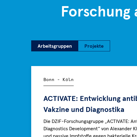
Darmfloratransplantationstherapie
Forschung 
zur
Behandlung
von
Patientinnen
mit
Arbeitsgruppen
wiederkehrenden
Projekte
Bonn - Köln
ACTIVATE: Entwicklung antib
Vakzine und Diagnostika
Die DZIF-Forschungsgruppe „ACTIVATE: Ant
Diagnostics Development“ von Alexander Kl
und passive Impfstoffe gegen bakterielle K