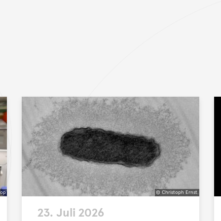
hop
© Christoph Ernst.
©
23. Juli 2026
Christoph
C