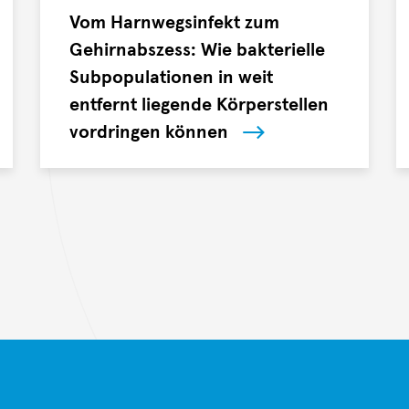
Ernst.
/
Vom Harnwegsinfekt zum
D
Gehirnabszess: Wie bakterielle
H
Subpopulationen in weit
M
entfernt liegende Körperstellen
I
vordringen können
Forschende
der
Universität
zu
Köln,
des
Deutschen
Zentrums
für
Infektionsforschung
(DZIF)
sowie