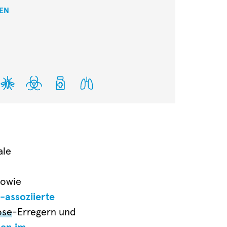
BEN
ale
sowie
assoziierte
ose
-Erregern und